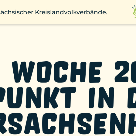
rsächsischer Kreislandvolkverbände.
 Woche 2
punkt in 
rsachsen