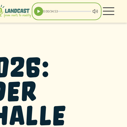
0:00
/
34:53
026:
der
halle